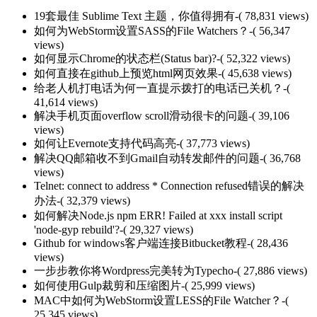
19套最佳 Sublime Text 主题，你值得拥有
-( 78,831 views)
如何为WebStorm设置SASS的File Watchers？
-( 56,347
views)
如何显示Chrome的状态栏(Status bar)?
-( 52,322 views)
如何直接在github上预览html网页效果
-( 45,638 views)
给老人机打电话为何一直提示拨打的电话已关机？
-(
41,614 views)
解决手机页面overflow scroll滑动很卡的问题
-( 39,106
views)
如何让Evernote支持代码高亮
-( 37,773 views)
解决QQ邮箱收不到Gmail自动转发邮件的问题
-( 36,768
views)
Telnet: connect to address * Connection refused错误的解决
办法
-( 32,379 views)
如何解决Node.js npm ERR! Failed at xxx install script
'node-gyp rebuild'?
-( 29,327 views)
Github for windows客户端连接Bitbucket教程
-( 28,436
views)
一步步教你将Wordpress完美转为Typecho
-( 27,886 views)
如何使用Gulp裁剪和压缩图片
-( 25,999 views)
MAC中如何为WebStorm设置LESS的File Watcher？
-(
25,345 views)