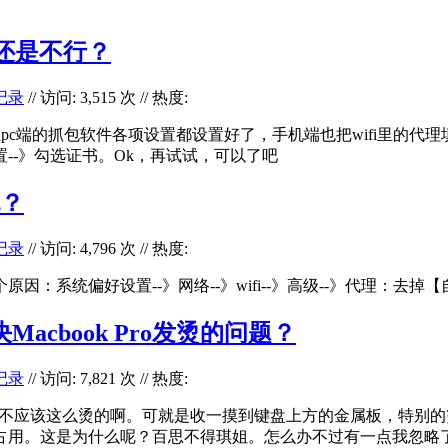
么还是不行？
记录
// 访问: 3,515 次 // 热度:
ddler，在pc端的抓包软件各项设置都设置好了，手机端也把wifi里
设置--》勾选证书。Ok，再试试，可以了吧
包？
记录
// 访问: 4,796 次 // 热度:
：系统偏好设置--》网络--》wifi--》高级--》代理：去掉
Macbook Pro发烫的问题？
记录
// 访问: 7,821 次 // 热度:
置这么好，不应该这么烫的啊。可就是收一摸到键盘上方的金属板，
用。这是为什么呢？百思不得琪姐。怎么办不过有一点我忽略了：就是