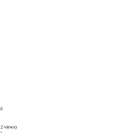
s)
12 views)