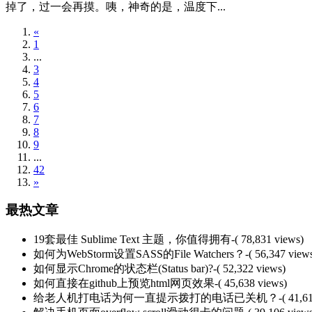
掉了，过一会再摸。咦，神奇的是，温度下...
«
1
...
3
4
5
6
7
8
9
...
42
»
最热文章
19套最佳 Sublime Text 主题，你值得拥有
-( 78,831 views)
如何为WebStorm设置SASS的File Watchers？
-( 56,347 view
如何显示Chrome的状态栏(Status bar)?
-( 52,322 views)
如何直接在github上预览html网页效果
-( 45,638 views)
给老人机打电话为何一直提示拨打的电话已关机？
-( 41,6