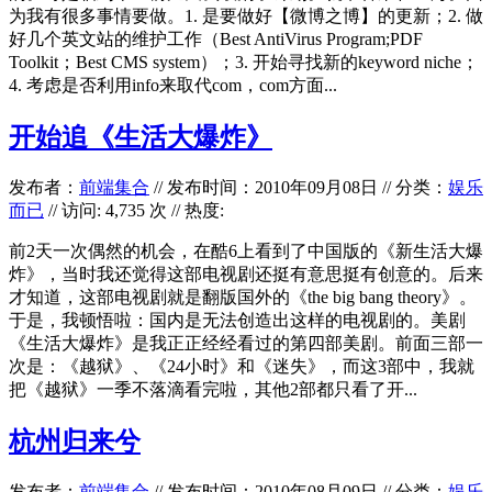
为我有很多事情要做。1. 是要做好【微博之博】的更新；2. 做
好几个英文站的维护工作（Best AntiVirus Program;PDF
Toolkit；Best CMS system）；3. 开始寻找新的keyword niche；
4. 考虑是否利用info来取代com，com方面...
开始追《生活大爆炸》
发布者：
前端集合
//
发布时间：2010年09月08日
//
分类：
娱乐
而已
// 访问: 4,735 次 // 热度:
前2天一次偶然的机会，在酷6上看到了中国版的《新生活大爆
炸》，当时我还觉得这部电视剧还挺有意思挺有创意的。后来
才知道，这部电视剧就是翻版国外的《the big bang theory》。
于是，我顿悟啦：国内是无法创造出这样的电视剧的。美剧
《生活大爆炸》是我正正经经看过的第四部美剧。前面三部一
次是：《越狱》、《24小时》和《迷失》，而这3部中，我就
把《越狱》一季不落滴看完啦，其他2部都只看了开...
杭州归来兮
发布者：
前端集合
//
发布时间：2010年08月09日
//
分类：
娱乐