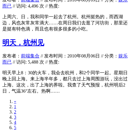
而已
// 访问: 4,496 次 // 热度:
上周六、日，我和同学一起去了杭州。杭州挺热的，而西湖
边，风也灰常灰常滴大……在周日我们去逛了河坊街，那里还
是挺有特色滴，而且也有很多很多的小吃。
明天，杭州见
发布者：
前端集合
//
发布时间：2010年08月06日
//
分类：
娱乐
而已
// 访问: 5,488 次 // 热度:
明天早上8：30的火车，我会去杭州，和2个同学一起。星期日
晚上回上海。来上海半年多，都只去过上海周围游玩，没出过
上海。这次，出了上海的界啦。我查了天气预报，杭州明后2
日，气温36°左右。热啊……
«
1
2
3
4
5