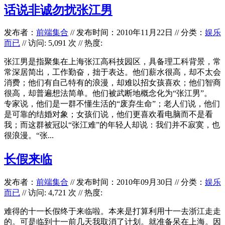
话说非诚勿扰张江男
发布者：
前端集合
//
发布时间：2010年11月22日
//
分类：
娱乐
而已
// 访问: 5,091 次 // 热度:
张江男是指聚集在上海张江高科技园区，具备理工科背景，常
常深居简出，工作勤奋，拙于表达。他们薪水很高，却不太会
消费；他们有自己特有的浪漫，却难以招女孩喜欢；他们智商
很高，却普遍想法简单。他们被武断地概念化为“张江男”。
专家说，他们是一群不懂生活的“废弃生命”；老人们说，他们
是可靠的结婚对象；女孩们说，他们更喜欢看电脑而不是看
我；而这群被冠以“张江难”的年轻人却说：我们并不寂寞，也
很浪漫。“张...
长假来临
发布者：
前端集合
//
发布时间：2010年09月30日
//
分类：
娱乐
而已
// 访问: 4,721 次 // 热度:
难得的十一长假终于来临啦。本来是打算利用十一去浙江走走
的。可是临到十一前几天我取消了计划。就准备呆在上海。因