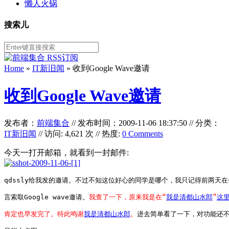
懒人火锅
搜索儿
Home
»
IT新旧闻
» 收到Google Wave邀请
收到Google Wave邀请
发布者：
前端集合
//
发布时间：2009-11-06 18:37:50
//
分类：
IT新旧闻
// 访问: 4,621 次 // 热度:
0 Comments
今天一打开邮箱，就看到一封邮件:
qdssly给我发的邀请。不过不知这位好心的同学是哪个，我只记得前两天
言索取Google wave邀请。
我查了一下，原来我是在“
我是清都山水郎
”
这
肯定也早发完了。特此鸣谢
我是清都山水郎
。
进去简单看了一下，对功能还