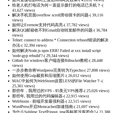
给老人机打电话为何一直提示拨打的电话已关机？
-(
41,627 views)
解决手机页面overflow scroll滑动很卡的问题
-( 39,116
views)
如何让Evernote支持代码高亮
-( 37,782 views)
解决QQ邮箱收不到Gmail自动转发邮件的问题
-( 36,784
views)
Telnet: connect to address * Connection refused错误的解决
办法
-( 32,394 views)
如何解决Node.js npm ERR! Failed at xxx install script
'node-gyp rebuild'?
-( 29,344 views)
Github for windows客户端连接Bitbucket教程
-( 28,448
views)
一步步教你将Wordpress完美转为Typecho
-( 27,898 views)
如何使用Gulp裁剪和压缩图片
-( 26,012 views)
MAC中如何为WebStorm设置LESS的File Watcher？
-(
25,361 views)
那些年，我用过的VPS - $5美元VPS推荐
-( 25,026 views)
那些年, 我用过的代码编辑器
-( 22,915 views)
WebStorm - 前端开发最强利器
-( 22,515 views)
WordPress开启Memcached加速指南
-( 21,697 views)
为什么Sublime Text中input, img等标签没有闭合?
-( 21,388