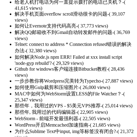
给老人机打电话为何一直提示拨打的电话已关机？
-(
41,615 views)
解决手机页面overflow scroll滑动很卡的问题
-( 39,107
views)
如何让Evernote支持代码高亮
-( 37,773 views)
解决QQ邮箱收不到Gmail自动转发邮件的问题
-( 36,769
views)
Telnet: connect to address * Connection refused错误的解决
办法
-( 32,380 views)
如何解决Node.js npm ERR! Failed at xxx install script
'node-gyp rebuild'?
-( 29,329 views)
Github for windows客户端连接Bitbucket教程
-( 28,436
views)
一步步教你将Wordpress完美转为Typecho
-( 27,887 views)
如何使用Gulp裁剪和压缩图片
-( 26,000 views)
MAC中如何为WebStorm设置LESS的File Watcher？
-(
25,347 views)
那些年，我用过的VPS - $5美元VPS推荐
-( 25,014 views)
那些年, 我用过的代码编辑器
-( 22,905 views)
WebStorm - 前端开发最强利器
-( 22,505 views)
WordPress开启Memcached加速指南
-( 21,685 views)
为什么Sublime Text中input, img等标签没有闭合?
-( 21,372