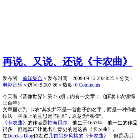
再说、又说、还说《卡农曲》
发布者：
前端集合
//
发布时间：2009-09-12 20:48:25
//
分类：
电影音乐
// 访问: 5,007 次 // 热度:
0 Comments
今天看《音像世界》第275期，内有一文章：《解读卡农缠绵
三百年》。
文章里讲到“卡农”其实并不是一首曲子的名字，而是一种作曲
技法，字面上的意思是“轮唱”，原意为“规律”。
《卡农曲》
的作者是
帕海贝尔
，他生于1653年，他一生的作品
很多，但是真正让他名垂青史的是这首《卡农曲》。
在
Derek's Blog
也发过
几首另外风格的《卡农曲》
，但是我听