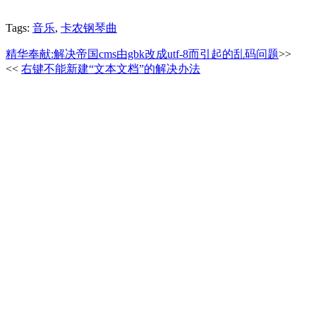
Tags:
音乐
,
卡农钢琴曲
精华奉献:解决帝国cms由gbk改成utf-8而引起的乱码问题
>>
<<
右键不能新建“文本文档”的解决办法