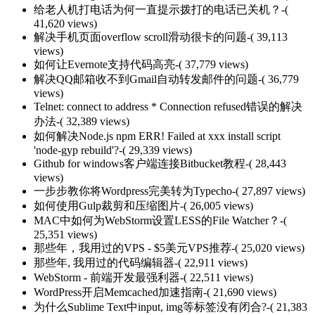
给老人机打电话为何一直提示拨打的电话已关机？
-(
41,620 views)
解决手机页面overflow scroll滑动很卡的问题
-( 39,113
views)
如何让Evernote支持代码高亮
-( 37,779 views)
解决QQ邮箱收不到Gmail自动转发邮件的问题
-( 36,779
views)
Telnet: connect to address * Connection refused错误的解决
办法
-( 32,389 views)
如何解决Node.js npm ERR! Failed at xxx install script
'node-gyp rebuild'?
-( 29,339 views)
Github for windows客户端连接Bitbucket教程
-( 28,443
views)
一步步教你将Wordpress完美转为Typecho
-( 27,897 views)
如何使用Gulp裁剪和压缩图片
-( 26,005 views)
MAC中如何为WebStorm设置LESS的File Watcher？
-(
25,351 views)
那些年，我用过的VPS - $5美元VPS推荐
-( 25,020 views)
那些年, 我用过的代码编辑器
-( 22,911 views)
WebStorm - 前端开发最强利器
-( 22,511 views)
WordPress开启Memcached加速指南
-( 21,690 views)
为什么Sublime Text中input, img等标签没有闭合?
-( 21,383