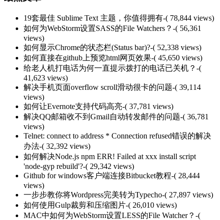
19套最佳 Sublime Text 主题，你值得拥有
-( 78,844 views)
如何为WebStorm设置SASS的File Watchers？
-( 56,361
views)
如何显示Chrome的状态栏(Status bar)?
-( 52,338 views)
如何直接在github上预览html网页效果
-( 45,650 views)
给老人机打电话为何一直提示拨打的电话已关机？
-(
41,623 views)
解决手机页面overflow scroll滑动很卡的问题
-( 39,114
views)
如何让Evernote支持代码高亮
-( 37,781 views)
解决QQ邮箱收不到Gmail自动转发邮件的问题
-( 36,781
views)
Telnet: connect to address * Connection refused错误的解决
办法
-( 32,392 views)
如何解决Node.js npm ERR! Failed at xxx install script
'node-gyp rebuild'?
-( 29,342 views)
Github for windows客户端连接Bitbucket教程
-( 28,444
views)
一步步教你将Wordpress完美转为Typecho
-( 27,897 views)
如何使用Gulp裁剪和压缩图片
-( 26,010 views)
MAC中如何为WebStorm设置LESS的File Watcher？
-(