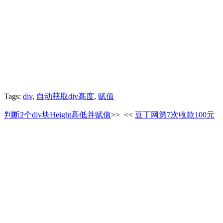
Tags:
div
,
自动获取div高度
,
赋值
判断2个div块Height高低并赋值
>>
<<
豆丁网第7次收款100元