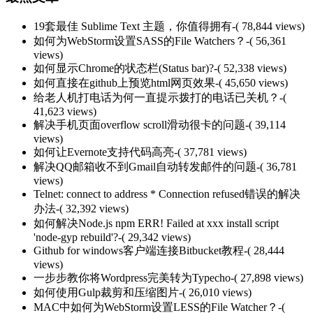
19套最佳 Sublime Text 主题，你值得拥有
-( 78,844 views)
如何为WebStorm设置SASS的File Watchers？
-( 56,361
views)
如何显示Chrome的状态栏(Status bar)?
-( 52,338 views)
如何直接在github上预览html网页效果
-( 45,650 views)
给老人机打电话为何一直提示拨打的电话已关机？
-(
41,623 views)
解决手机页面overflow scroll滑动很卡的问题
-( 39,114
views)
如何让Evernote支持代码高亮
-( 37,781 views)
解决QQ邮箱收不到Gmail自动转发邮件的问题
-( 36,781
views)
Telnet: connect to address * Connection refused错误的解决
办法
-( 32,392 views)
如何解决Node.js npm ERR! Failed at xxx install script
'node-gyp rebuild'?
-( 29,342 views)
Github for windows客户端连接Bitbucket教程
-( 28,444
views)
一步步教你将Wordpress完美转为Typecho
-( 27,898 views)
如何使用Gulp裁剪和压缩图片
-( 26,010 views)
MAC中如何为WebStorm设置LESS的File Watcher？
-(