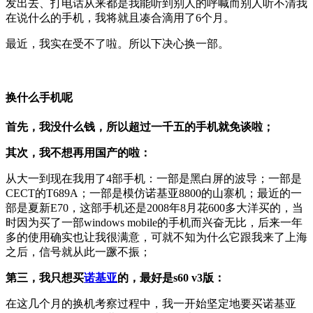
发出去、打电话从来都是我能听到别人的呼喊而别人听不清我
在说什么的手机，我将就且凑合滴用了6个月。
最近，我实在受不了啦。所以下决心换一部。
换什么手机呢
首先，我没什么钱，所以超过一千五的手机就免谈啦；
其次，我不想再用国产的啦：
从大一到现在我用了4部手机：一部是黑白屏的波导；一部是
CECT的T689A；一部是模仿诺基亚8800的山寨机；最近的一
部是夏新E70，这部手机还是2008年8月花600多大洋买的，当
时因为买了一部windows mobile的手机而兴奋无比，后来一年
多的使用确实也让我很满意，可就不知为什么它跟我来了上海
之后，信号就从此一蹶不振；
第三，我只想买
诺基亚
的，最好是s60 v3版：
在这几个月的换机考察过程中，我一开始坚定地要买诺基亚