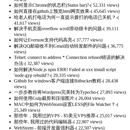
如何显示Chrome的状态栏(Status bar)?
-( 52,331 views)
如何直接在github上预览html网页效果
-( 45,645 views)
给老人机打电话为何一直提示拨打的电话已关机？
-(
41,617 views)
解决手机页面overflow scroll滑动很卡的问题
-( 39,111
views)
如何让Evernote支持代码高亮
-( 37,777 views)
解决QQ邮箱收不到Gmail自动转发邮件的问题
-( 36,775
views)
Telnet: connect to address * Connection refused错误的解决
办法
-( 32,387 views)
如何解决Node.js npm ERR! Failed at xxx install script
'node-gyp rebuild'?
-( 29,335 views)
Github for windows客户端连接Bitbucket教程
-( 28,438
views)
一步步教你将Wordpress完美转为Typecho
-( 27,893 views)
如何使用Gulp裁剪和压缩图片
-( 26,004 views)
MAC中如何为WebStorm设置LESS的File Watcher？
-(
25,349 views)
那些年，我用过的VPS - $5美元VPS推荐
-( 25,017 views)
那些年, 我用过的代码编辑器
-( 22,907 views)
WebStorm - 前端开发最强利器
-( 22,507 views)