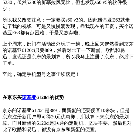
5230，虽然5230的屏幕拉风无比，但也发现s60 v5的软件很
少；
所以我又改变注意：一定要买s60 v3的。因此诺基亚E63就走
进了我的视线，可是又慢慢滴发现，靠我现在的工资，买个诺
基亚E63都有点困难，于是又放弃啦。
上个周末，部门有活动出外玩了一趟，晚上回来偶然看到京东
的诺基亚6120ci只要889，然后对比了一下新蛋、欧酷和易
迅，发现还是京东的最划算，所以我马上注册了京东，然后下
了单。
至此，确定手机型号之事尘埃落定！
在京东买
诺基亚
6120ci的优势
京东的诺基亚6120ci是889，而新蛋的还要便宜10来块，但是
京东注册新用户即可得20元优惠券，所以算下来京东的最划
算。而且新蛋的6120ci是联通的定制机，坚决不要。然后也对
比了欧酷和易迅，都没有京东和新蛋的便宜。