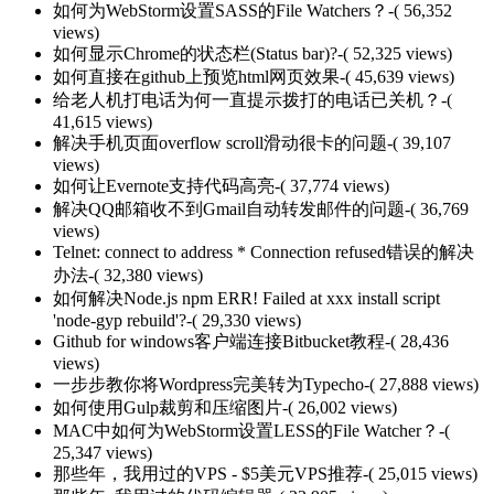
如何为WebStorm设置SASS的File Watchers？
-( 56,352
views)
如何显示Chrome的状态栏(Status bar)?
-( 52,325 views)
如何直接在github上预览html网页效果
-( 45,639 views)
给老人机打电话为何一直提示拨打的电话已关机？
-(
41,615 views)
解决手机页面overflow scroll滑动很卡的问题
-( 39,107
views)
如何让Evernote支持代码高亮
-( 37,774 views)
解决QQ邮箱收不到Gmail自动转发邮件的问题
-( 36,769
views)
Telnet: connect to address * Connection refused错误的解决
办法
-( 32,380 views)
如何解决Node.js npm ERR! Failed at xxx install script
'node-gyp rebuild'?
-( 29,330 views)
Github for windows客户端连接Bitbucket教程
-( 28,436
views)
一步步教你将Wordpress完美转为Typecho
-( 27,888 views)
如何使用Gulp裁剪和压缩图片
-( 26,002 views)
MAC中如何为WebStorm设置LESS的File Watcher？
-(
25,347 views)
那些年，我用过的VPS - $5美元VPS推荐
-( 25,015 views)