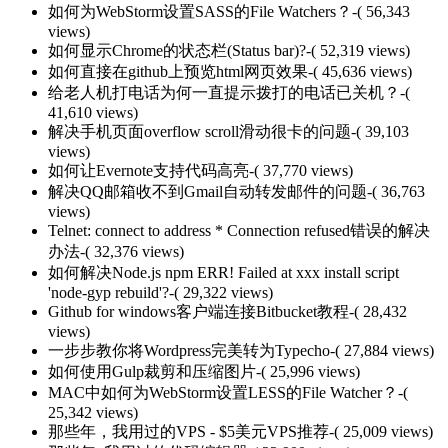
如何为WebStorm设置SASS的File Watchers？
-( 56,343
views)
如何显示Chrome的状态栏(Status bar)?
-( 52,319 views)
如何直接在github上预览html网页效果
-( 45,636 views)
给老人机打电话为何一直提示拨打的电话已关机？
-(
41,610 views)
解决手机页面overflow scroll滑动很卡的问题
-( 39,103
views)
如何让Evernote支持代码高亮
-( 37,770 views)
解决QQ邮箱收不到Gmail自动转发邮件的问题
-( 36,763
views)
Telnet: connect to address * Connection refused错误的解决
办法
-( 32,376 views)
如何解决Node.js npm ERR! Failed at xxx install script
'node-gyp rebuild'?
-( 29,322 views)
Github for windows客户端连接Bitbucket教程
-( 28,432
views)
一步步教你将Wordpress完美转为Typecho
-( 27,884 views)
如何使用Gulp裁剪和压缩图片
-( 25,996 views)
MAC中如何为WebStorm设置LESS的File Watcher？
-(
25,342 views)
那些年，我用过的VPS - $5美元VPS推荐
-( 25,009 views)