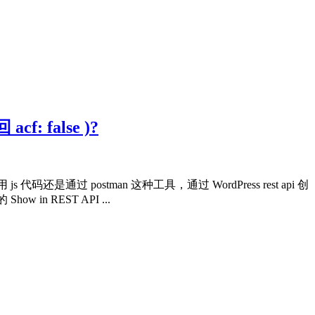
f: false )?
postman 这种工具，通过 WordPress rest api 创
in REST API ...