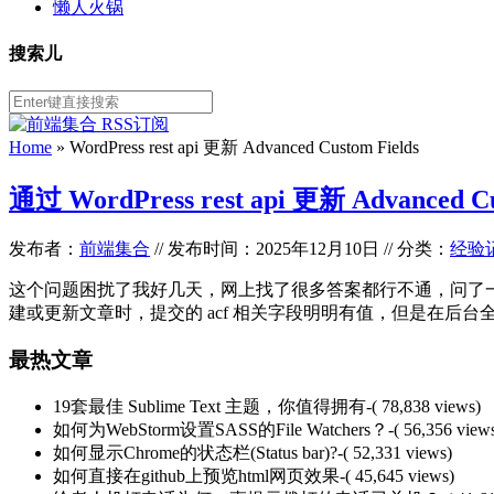
懒人火锅
搜索儿
Home
»
WordPress rest api 更新 Advanced Custom Fields
通过 WordPress rest api 更新 Advanced
发布者：
前端集合
//
发布时间：2025年12月10日
//
分类：
经验
这个问题困扰了我好几天，网上找了很多答案都行不通，问了一些 ai 也没
建或更新文章时，提交的 acf 相关字段明明有值，但是在后台全部都是空，即使我
最热文章
19套最佳 Sublime Text 主题，你值得拥有
-( 78,838 views)
如何为WebStorm设置SASS的File Watchers？
-( 56,356 view
如何显示Chrome的状态栏(Status bar)?
-( 52,331 views)
如何直接在github上预览html网页效果
-( 45,645 views)