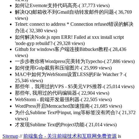
如何让Evernote支持代码高亮
-( 37,773 views)
解决QQ邮箱收不到Gmail自动转发邮件的问题
-( 36,769
views)
Telnet: connect to address * Connection refused错误的解决
办法
-( 32,380 views)
如何解决Node.js npm ERR! Failed at xxx install script
'node-gyp rebuild'?
-( 29,328 views)
Github for windows客户端连接Bitbucket教程
-( 28,436
views)
一步步教你将Wordpress完美转为Typecho
-( 27,886 views)
如何使用Gulp裁剪和压缩图片
-( 25,999 views)
MAC中如何为WebStorm设置LESS的File Watcher？
-(
25,346 views)
那些年，我用过的VPS - $5美元VPS推荐
-( 25,014 views)
那些年, 我用过的代码编辑器
-( 22,904 views)
WebStorm - 前端开发最强利器
-( 22,505 views)
WordPress开启Memcached加速指南
-( 21,685 views)
为什么Sublime Text中input, img等标签没有闭合?
-( 21,372
views)
才发现Sublime Text的Project功能
-( 21,014 views)
Sitemap
//
前端集合 - 关注前端技术和互联网免费资源
is