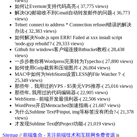
views)
如何让Evernote支持代码高亮
-( 37,775 views)
解决QQ邮箱收不到Gmail自动转发邮件的问题
-( 36,773
views)
Telnet: connect to address * Connection refused错误的解决
办法
-( 32,383 views)
如何解决Node.js npm ERR! Failed at xxx install script
'node-gyp rebuild'?
-( 29,333 views)
Github for windows客户端连接Bitbucket教程
-( 28,438
views)
一步步教你将Wordpress完美转为Typecho
-( 27,890 views)
如何使用Gulp裁剪和压缩图片
-( 26,004 views)
MAC中如何为WebStorm设置LESS的File Watcher？
-(
25,349 views)
那些年，我用过的VPS - $5美元VPS推荐
-( 25,016 views)
那些年, 我用过的代码编辑器
-( 22,905 views)
WebStorm - 前端开发最强利器
-( 22,506 views)
WordPress开启Memcached加速指南
-( 21,687 views)
为什么Sublime Text中input, img等标签没有闭合?
-( 21,378
views)
才发现Sublime Text的Project功能
-( 21,019 views)
Sitemap
//
前端集合 - 关注前端技术和互联网免费资源
is