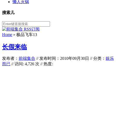
懒人火锅
搜索儿
Home
»
极品飞车13
长假来临
发布者：
前端集合
//
发布时间：2010年09月30日
//
分类：
娱乐
而已
// 访问: 4,726 次 // 热度: