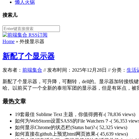
懒人火锅
搜索儿
Home
»
外接显示器
新配了个显示器
发布者：
前端集合
//
发布时间：2025年12月28日
//
分类：
生活
新配了个显示器，可升降，可翻转，dell的。显示器加转接线
哈。以前买了一个全新的泰坦军团的显示器，但是有坏点，被
最热文章
19套最佳 Sublime Text 主题，你值得拥有
-( 78,836 views)
如何为WebStorm设置SASS的File Watchers？
-( 56,353 view
如何显示Chrome的状态栏(Status bar)?
-( 52,325 views)
如何直接在github上预览html网页效果
-( 45,639 views)