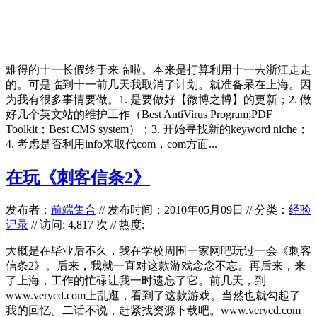
难得的十一长假终于来临啦。本来是打算利用十一去浙江走走
的。可是临到十一前几天我取消了计划。就准备呆在上海。因
为我有很多事情要做。1. 是要做好【微博之博】的更新；2. 做
好几个英文站的维护工作（Best AntiVirus Program;PDF
Toolkit；Best CMS system）；3. 开始寻找新的keyword niche；
4. 考虑是否利用info来取代com，com方面...
在玩《刺客信条2》
发布者：
前端集合
//
发布时间：2010年05月09日
//
分类：
经验
记录
// 访问: 4,817 次 // 热度:
大概是在毕业后不久，我在学校周围一家网吧玩过一会《刺客
信条2》。后来，我就一直对这款游戏念念不忘。再后来，来
了上海，工作的忙碌让我一时遗忘了它。前几天，到
www.verycd.com上乱逛，看到了这款游戏。当然也就勾起了
我的回忆。二话不说，赶紧找资源下载吧。www.verycd.com