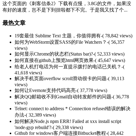
这个页面的《刺客信条2》下载有点慢，3.8G的文件，如果没
有好的速度，岂不是下到挂啦都下不完。于是我又找了个...
最热文章
19套最佳 Sublime Text 主题，你值得拥有
-( 78,842 views)
如何为WebStorm设置SASS的File Watchers？
-( 56,357
views)
如何显示Chrome的状态栏(Status bar)?
-( 52,333 views)
如何直接在github上预览html网页效果
-( 45,647 views)
给老人机打电话为何一直提示拨打的电话已关机？
-(
41,618 views)
解决手机页面overflow scroll滑动很卡的问题
-( 39,113
views)
如何让Evernote支持代码高亮
-( 37,778 views)
解决QQ邮箱收不到Gmail自动转发邮件的问题
-( 36,778
views)
Telnet: connect to address * Connection refused错误的解决
办法
-( 32,389 views)
如何解决Node.js npm ERR! Failed at xxx install script
'node-gyp rebuild'?
-( 29,338 views)
Github for windows客户端连接Bitbucket教程
-( 28,442